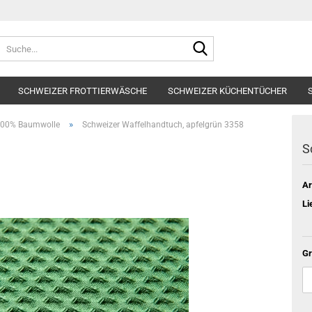
Suche...
SCHWEIZER FROTTIERWÄSCHE
SCHWEIZER KÜCHENTÜCHER
»
100% Baumwolle
Schweizer Waffelhandtuch, apfelgrün 3358
S
Ar
Li
Gr