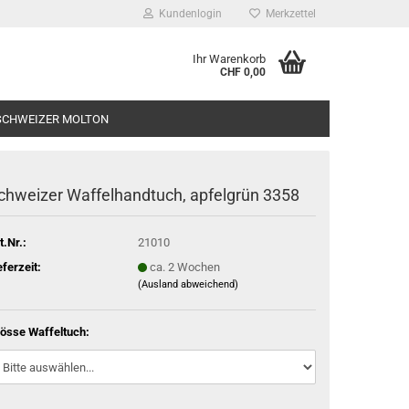
Kundenlogin
Merkzettel
Ihr Warenkorb
CHF 0,00
SCHWEIZER MOLTON
chwei­zer Waf­fel­hand­tuch, ap­fel­grün 3358
t.Nr.:
21010
eferzeit:
ca. 2 Wochen
(Ausland abweichend)
össe Waffeltuch: