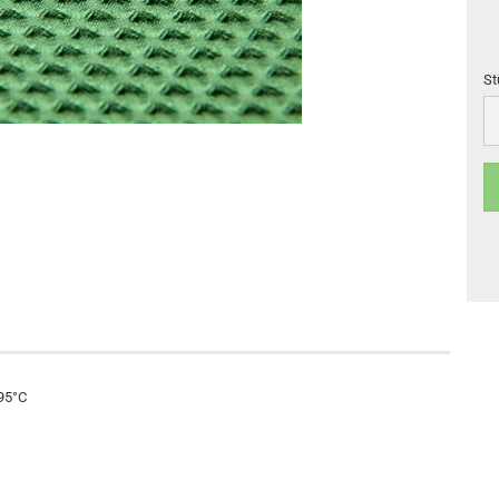
St
St
95°C