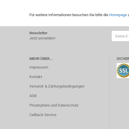
Für weitere Informationen besuchen Sie bitte die
Homepage
z
Newsletter
Jetzt anmelden!
MEHR ÜBER...
SICHER
Impressum
Kontakt
Versand- & Zahlungsbedingungen
AGB
Privatsphäre und Datenschutz
Callback Service