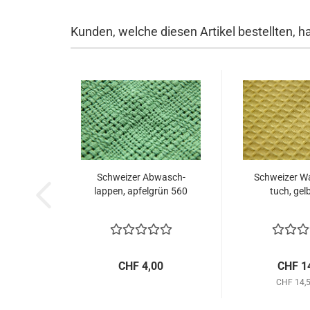
Kunden, welche diesen Artikel bestellten, h
Schwei­zer Ab­wasch­
Schwei­zer Wa
lap­pen, ap­fel­grün 560
tuch, gel
CHF 4,00
CHF 1
CHF 14,5