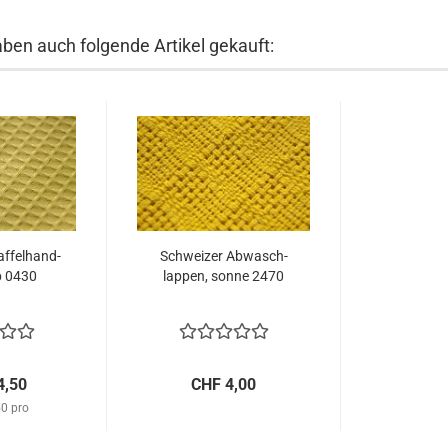
aben auch folgende Artikel gekauft:
f­fel­hand­
Schwei­zer Ab­wasch­
b 0430
lap­pen, sonne 2470
4,50
CHF 4,00
0 pro