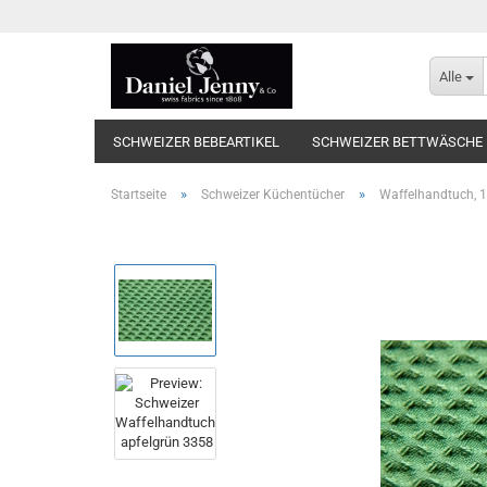
Alle
SCHWEIZER BEBEARTIKEL
SCHWEIZER BETTWÄSCHE
»
»
Startseite
Schweizer Küchentücher
Waffelhandtuch, 