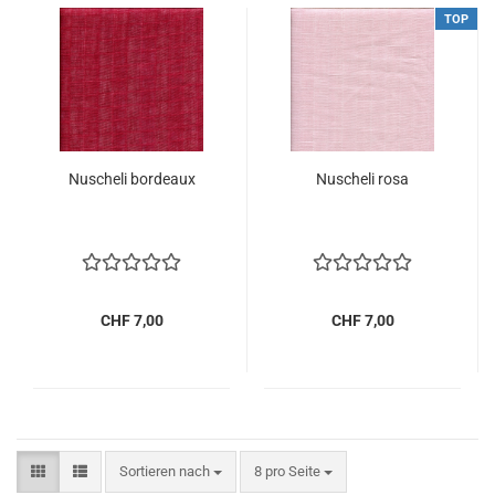
TOP
Nu­sche­li bor­deaux
Nu­sche­li rosa
CHF 7,00
CHF 7,00
Sortieren nach
pro Seite
Sortieren nach
8 pro Seite