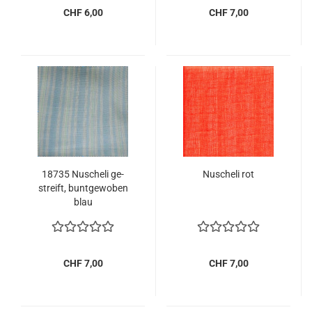
CHF 6,00
CHF 7,00
18735 Nu­sche­li ge­
Nu­sche­li rot
streift, bunt­ge­wo­ben
blau
CHF 7,00
CHF 7,00