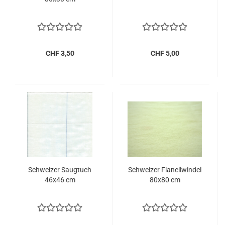
CHF 3,50
CHF 5,00
Schwei­zer Saug­tuch
Schwei­zer Fla­nell­win­del
46x46 cm
80x80 cm