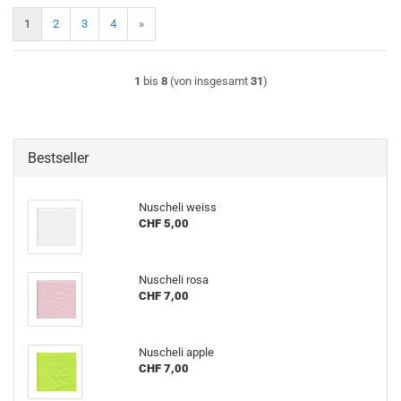
1
2
3
4
»
1
bis
8
(von insgesamt
31
)
Bestseller
Nu­sche­li weiss
CHF 5,00
Nu­sche­li rosa
CHF 7,00
Nu­sche­li apple
CHF 7,00