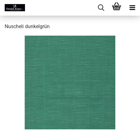
Nu­sche­li dun­kel­grün